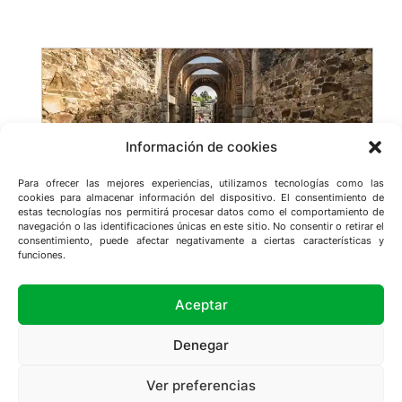
a
r
c
h
Información de cookies
Para ofrecer las mejores experiencias, utilizamos tecnologías como las
cookies para almacenar información del dispositivo. El consentimiento de
estas tecnologías nos permitirá procesar datos como el comportamiento de
navegación o las identificaciones únicas en este sitio. No consentir o retirar el
consentimiento, puede afectar negativamente a ciertas características y
funciones.
Conoce Extremadura
Aceptar
Denegar
© 2025
Conoce Extremadura
– Todos los
Ver preferencias
derechos reservados