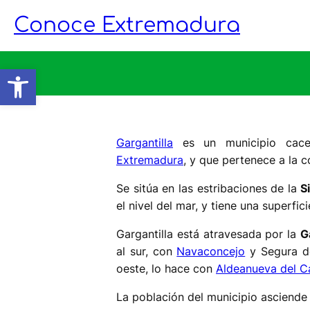
Saltar
Conoce Extremadura
al
contenido
Abrir barra de herramientas
Gargantilla
es un municipio cace
Extremadura
, y que pertenece a la
Se sitúa en las estribaciones de la
S
el nivel del mar, y tiene una superfi
Gargantilla está atravesada por la
G
al sur, con
Navaconcejo
y Segura de
oeste, lo hace con
Aldeanueva del 
La población del municipio asciende