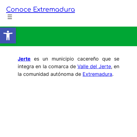
Saltar
Conoce Extremadura
al
contenido
Abrir barra de herramientas
Jerte
Jerte
es un municipio cacereño que se
integra en la comarca de
Valle del Jerte
, en
la comunidad autónoma de
Extremadura
.