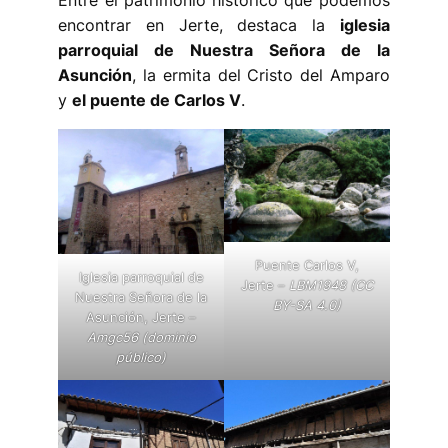
Entre el patrimonio histórico que podemos
encontrar en Jerte, destaca la
iglesia
parroquial de Nuestra Señora de la
Asunción
, la ermita del Cristo del Amparo
y
el puente de Carlos V
.
Puente Carlos V,
Iglesia parroquial de
Jerte –
LBM1948 (CC
Nuestra Señora de la
BY-SA 4.0)
Asunción, Jerte –
Amgc56 (dominio
público)