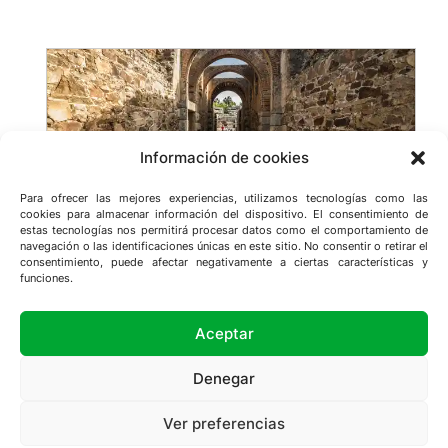
a
r
c
h
Información de cookies
Para ofrecer las mejores experiencias, utilizamos tecnologías como las
cookies para almacenar información del dispositivo. El consentimiento de
estas tecnologías nos permitirá procesar datos como el comportamiento de
navegación o las identificaciones únicas en este sitio. No consentir o retirar el
consentimiento, puede afectar negativamente a ciertas características y
funciones.
Conoce Extremadura
Aceptar
Denegar
© 2025
Conoce Extremadura
– Todos los
Ver preferencias
derechos reservados