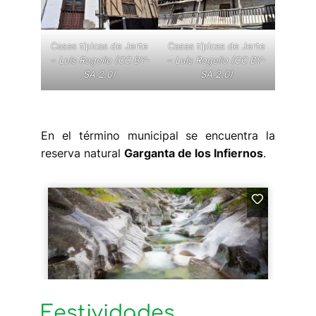
Casas típicas de Jerte
Casas típicas de Jerte
–
Luis Rogelio (CC BY-
–
Luis Rogelio (CC BY-
SA 2.0)
SA 2.0)
En el término municipal se encuentra la
reserva natural
Garganta de los Infiernos
.
Festividades