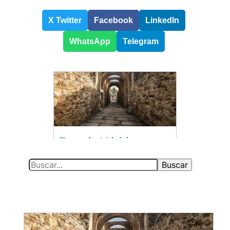
X Twitter
Facebook
LinkedIn
WhatsApp
Telegram
S
Buscar
e
a
r
c
h