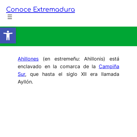
Saltar
Conoce Extremadura
al
contenido
Abrir barra de herramientas
Ahillones
Ahillones
(en estremeñu: Ahillonis) está
enclavado en la comarca de la
Campiña
Sur
, que hasta el siglo XII era llamada
Ayllón.